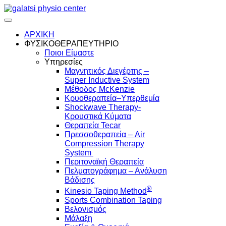
Skip
to
content
ΑΡΧΙΚΗ
ΦΥΣΙΚΟΘΕΡΑΠΕΥΤΗΡΙΟ
Ποιοι Είμαστε
Υπηρεσίες
Μαγνητικός Διεγέρτης –
Super Inductive System
Μέθοδος McKenzie
Κρυοθεραπεία–Υπερθεμία
Shockwave Therapy-
Κρουστικά Κύματα
Θεραπεία Tecar
Πρεσσοθεραπεία – Air
Compression Therapy
System
Περιτοναϊκή Θεραπεία
Πελματογράφημα – Ανάλυση
Βάδισης
®
Kinesio Taping Method
Sports Combination Taping
Βελονισμός
Μάλαξη