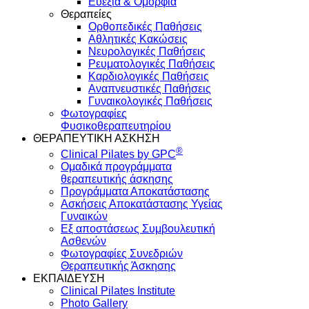
Ευεξία & Ομορφιά
Θεραπείες
Ορθοπεδικές Παθήσεις
Αθλητικές Κακώσεις
Νευρολογικές Παθήσεις
Ρευματολογικές Παθήσεις
Καρδιολογικές Παθήσεις
Αναπνευστικές Παθήσεις
Γυναικολογικές Παθήσεις
Φωτογραφίες
Φυσικοθεραπευτηρίου
ΘΕΡΑΠΕΥΤΙΚΗ ΑΣΚΗΣΗ
®
Clinical Pilates by GPC
Ομαδικά προγράμματα
θεραπευτικής άσκησης
Προγράμματα Αποκατάστασης
Ασκήσεις Αποκατάστασης Υγείας
Γυναικών
Εξ αποστάσεως Συμβουλευτική
Ασθενών
Φωτογραφίες Συνεδριών
Θεραπευτικής Άσκησης
ΕΚΠΑΙΔΕΥΣΗ
Clinical Pilates Institute
Photo Gallery