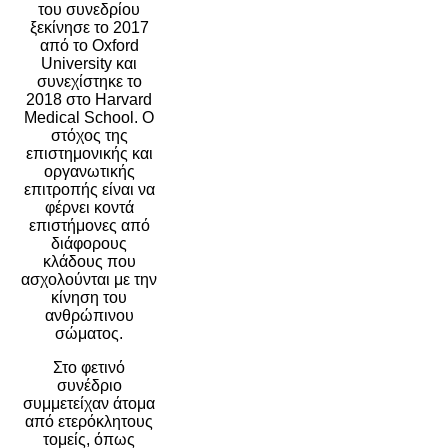
του συνεδρίου
ξεκίνησε το 2017
από το Oxford
University και
συνεχίστηκε το
2018 στο Harvard
Medical School. Ο
στόχος της
επιστημονικής και
οργανωτικής
επιτροπής είναι να
φέρνει κοντά
επιστήμονες από
διάφορους
κλάδους που
ασχολούνται με την
κίνηση του
ανθρώπινου
σώματος.
Στο φετινό
συνέδριο
συμμετείχαν άτομα
από ετερόκλητους
τομείς, όπως