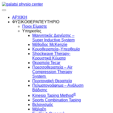
Skip
to
content
ΑΡΧΙΚΗ
ΦΥΣΙΚΟΘΕΡΑΠΕΥΤΗΡΙΟ
Ποιοι Είμαστε
Υπηρεσίες
Μαγνητικός Διεγέρτης –
Super Inductive System
Μέθοδος McKenzie
Κρυοθεραπεία–Υπερθεμία
Shockwave Therapy-
Κρουστικά Κύματα
Θεραπεία Tecar
Πρεσσοθεραπεία – Air
Compression Therapy
System
Περιτοναϊκή Θεραπεία
Πελματογράφημα – Ανάλυση
Βάδισης
®
Kinesio Taping Method
Sports Combination Taping
Βελονισμός
Μάλαξη