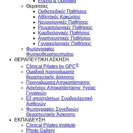
Ευεξία & Ομορφιά
Θεραπείες
Ορθοπεδικές Παθήσεις
Αθλητικές Κακώσεις
Νευρολογικές Παθήσεις
Ρευματολογικές Παθήσεις
Καρδιολογικές Παθήσεις
Αναπνευστικές Παθήσεις
Γυναικολογικές Παθήσεις
Φωτογραφίες
Φυσικοθεραπευτηρίου
ΘΕΡΑΠΕΥΤΙΚΗ ΑΣΚΗΣΗ
®
Clinical Pilates by GPC
Ομαδικά προγράμματα
θεραπευτικής άσκησης
Προγράμματα Αποκατάστασης
Ασκήσεις Αποκατάστασης Υγείας
Γυναικών
Εξ αποστάσεως Συμβουλευτική
Ασθενών
Φωτογραφίες Συνεδριών
Θεραπευτικής Άσκησης
ΕΚΠΑΙΔΕΥΣΗ
Clinical Pilates Institute
Photo Gallery