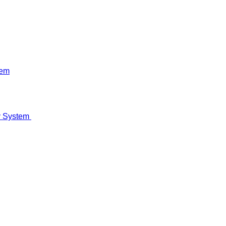
tem
y System