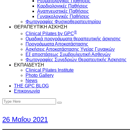
Ρευματολογικές Παθήσεις
Καρδιολογικές Παθήσεις
Αναπνευστικές Παθήσεις
Γυναικολογικές Παθήσεις
Φωτογραφίες Φυσικοθεραπευτηρίου
ΘΕΡΑΠΕΥΤΙΚΗ ΑΣΚΗΣΗ
®
Clinical Pilates by GPC
Ομαδικά προγράμματα θεραπευτικής άσκησης
Προγράμματα Αποκατάστασης
Ασκήσεις Αποκατάστασης Υγείας Γυναικών
Εξ αποστάσεως Συμβουλευτική Ασθενών
Φωτογραφίες Συνεδριών Θεραπευτικής Άσκησης
ΕΚΠΑΙΔΕΥΣΗ
Clinical Pilates Institute
Photo Gallery
News
THE GPC BLOG
Επικοινωνία
Search
Search
for:
26 Μαΐου 2021